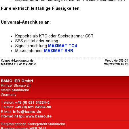
Für elektrisch leitfähige Flüssigkeiten
Universal-Anschluss an:
Koppelrelais KRC oder Speisetrenner CST
SPS digital oder analog
Signaleinrichtung
MAXIMAT TC4
Messumformer
MAXIMAT SHR
Kompakt-Leckagesonde
Produkte 556-04
MAXIMAT LW CX-SDR
26/02/2026 15:26
BAMO IER GmbH
Pirnaer Strasse 24
68309 Mannheim
Germany
Telefon:
+49 (0) 621 84224-0
Telefax:
+49 (0) 621 84224-90
E-Mail:
info@bamo.de
Internet:
http://www.bamo.de
Registergericht: Amtsgericht Mannheim
Registernummer: HRB 3614