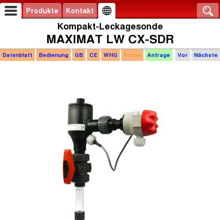
Produkte
Kontakt
Kompakt-Leckagesonde
MAXIMAT LW CX-SDR
Datenblatt
Bedienung
GB
CE
WHG
Fotos
Anfrage
Vor
Nächste