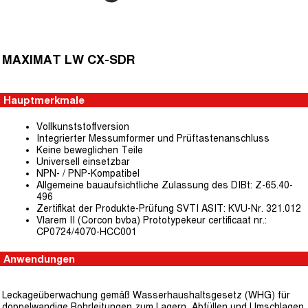
MAXIMAT LW CX-SDR
Hauptmerkmale
Vollkunststoffversion
Integrierter Messumformer und Prüftastenanschluss
Keine beweglichen Teile
Universell einsetzbar
NPN- / PNP-Kompatibel
Allgemeine bauaufsichtliche Zulassung des DIBt: Z-65.40-
496
Zertifikat der Produkte-Prüfung SVTI ASIT: KVU-Nr. 321.012
Vlarem II (Corcon bvba) Prototypekeur certificaat nr.:
CP0724/4070-HCC001
Anwendungen
Leckageüberwachung gemäß Wasserhaushaltsgesetz (WHG) für
doppelwandige Rohrleitungen zum Lagern, Abfüllen und Umschlagen