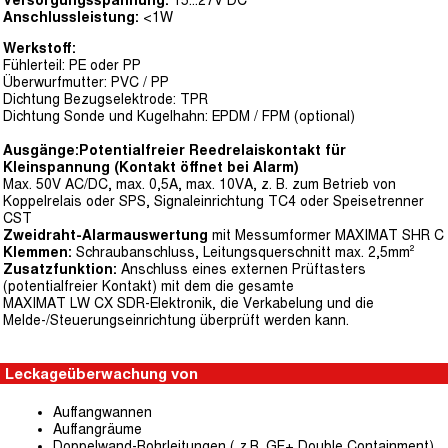
Versorgungsspannung:
15...27V DC
Anschlussleistung:
<1W
Werkstoff:
Fühlerteil: PE oder PP
Überwurfmutter: PVC / PP
Dichtung Bezugselektrode: TPR
Dichtung Sonde und Kugelhahn: EPDM / FPM (optional)
Ausgänge:
Potentialfreier Reedrelaiskontakt für
Kleinspannung (Kontakt öffnet bei Alarm)
Max. 50V AC/DC, max. 0,5A, max. 10VA, z. B. zum Betrieb von
Koppelrelais oder SPS, Signaleinrichtung TC4 oder Speisetrenner
CST
Zweidraht-Alarmauswertung
mit Messumformer MAXIMAT SHR C
Klemmen:
Schraubanschluss, Leitungsquerschnitt max. 2,5mm²
Zusatzfunktion:
Anschluss eines externen Prüftasters
(potentialfreier Kontakt) mit dem die gesamte
MAXIMAT LW CX SDR-Elektronik, die Verkabelung und die
Melde-/Steuerungseinrichtung überprüft werden kann.
Leckageüberwachung von
Auffangwannen
Auffangräume
Doppelwand-Rohrleitungen ( z.B. GF+ Double Containment)