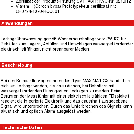
Zertifikat der Produkte-Prüfung SVTI ASIT: KVU-Nr. 321.012
Vlarem II (Corcon bvba) Prototypekeur certificaat nr.:
CP0724/4070-HCC001
Anwendungen
Leckageüberwachung gemäß Wasserhaushaltsgesetz (WHG) für
Behälter zum Lagern, Abfüllen und Umschlagen wassergefährdender
elektrisch leitfähiger, nicht brennbarer Medien.
Beschreibung
Bei den Kompaktleckagesonden des Typs MAXIMAT CX handelt es
sich um Leckagesonden, die dazu dienen, bei Behältern mit
wassergefährdenden Flüssigkeiten Leckagen zu melden. Beim
Berühren der Messfühler mit einer elektrisch leitfähigen Flüssigkeit
reagiert die integrierte Elektronik und das dauerhaft ausgegebene
Signal wird unterbrochen. Durch das Unterbrechen des Signals kann
akustisch und optisch Alarm ausgelöst werden.
Technische Daten