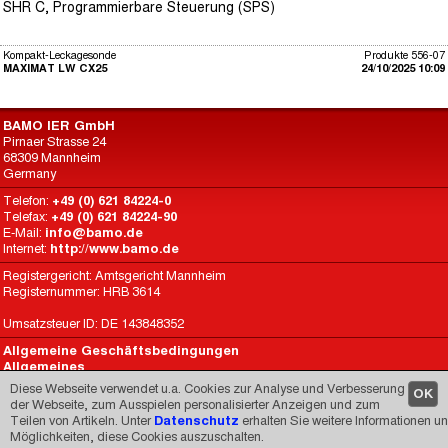
SHR C, Programmierbare Steuerung (SPS)
Kompakt-Leckagesonde
Produkte 556-07
MAXIMAT LW CX25
24/10/2025 10:09
BAMO IER GmbH
Pirnaer Strasse 24
68309 Mannheim
Germany
Telefon:
+49 (0) 621 84224-0
Telefax:
+49 (0) 621 84224-90
E-Mail:
info@bamo.de
Internet:
http://www.bamo.de
Registergericht: Amtsgericht Mannheim
Registernummer: HRB 3614
Umsatzsteuer ID: DE 143848352
Allgemeine Geschäftsbedingungen
Allgemeines
Datenschutz
Diese Webseite verwendet u.a. Cookies zur Analyse und Verbesserung
OK
BAMO International
der Webseite, zum Ausspielen personalisierter Anzeigen und zum
Teilen von Artikeln. Unter
Datenschutz
erhalten Sie weitere Informationen u
Made by
CARIMEDIA
since 1998
Möglichkeiten, diese Cookies auszuschalten.
© 1998-2026 -
Impressum