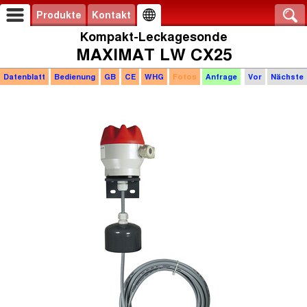
Produkte
Kontakt
Kompakt-Leckagesonde
MAXIMAT LW CX25
Datenblatt
Bedienung
GB
CE
WHG
Fotos
Anfrage
Vor
Nächste