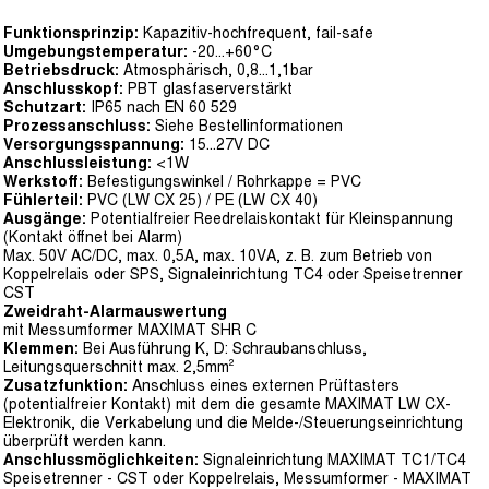
Funktionsprinzip:
Kapazitiv-hochfrequent, fail-safe
Umgebungstemperatur:
-20...+60°C
Betriebsdruck:
Atmosphärisch, 0,8...1,1bar
Anschlusskopf:
PBT glasfaserverstärkt
Schutzart:
IP65 nach EN 60 529
Prozessanschluss:
Siehe Bestellinformationen
Versorgungsspannung:
15...27V DC
Anschlussleistung:
<1W
Werkstoff:
Befestigungswinkel / Rohrkappe = PVC
Fühlerteil:
PVC (LW CX 25) / PE (LW CX 40)
Ausgänge:
Potentialfreier Reedrelaiskontakt für Kleinspannung
(Kontakt öffnet bei Alarm)
Max. 50V AC/DC, max. 0,5A, max. 10VA, z. B. zum Betrieb von
Koppelrelais oder SPS, Signaleinrichtung TC4 oder Speisetrenner
CST
Zweidraht-Alarmauswertung
mit Messumformer MAXIMAT SHR C
Klemmen:
Bei Ausführung K, D: Schraubanschluss,
Leitungsquerschnitt max. 2,5mm²
Zusatzfunktion:
Anschluss eines externen Prüftasters
(potentialfreier Kontakt) mit dem die gesamte MAXIMAT LW CX-
Elektronik, die Verkabelung und die Melde-/Steuerungseinrichtung
überprüft werden kann.
Anschlussmöglichkeiten:
Signaleinrichtung MAXIMAT TC1/TC4
Speisetrenner - CST oder Koppelrelais, Messumformer - MAXIMAT