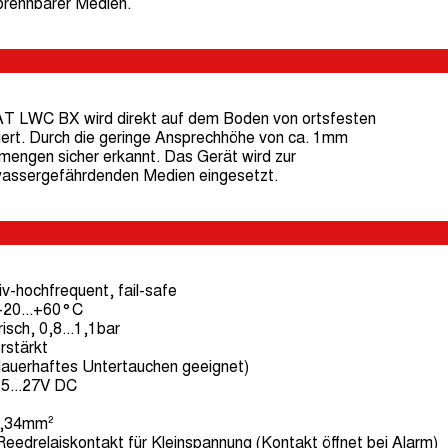
brennbarer Medien.
 LWC BX wird direkt auf dem Boden von ortsfesten
rt. Durch die geringe Ansprechhöhe von ca. 1mm
mengen sicher erkannt. Das Gerät wird zur
assergefährdenden Medien eingesetzt.
v-hochfrequent, fail-safe
-20...+60°C
sch, 0,8...1,1bar
rstärkt
 dauerhaftes Untertauchen geeignet)
5...27V DC
0,34mm²
Reedrelaiskontakt für Kleinspannung (Kontakt öffnet bei Alarm)