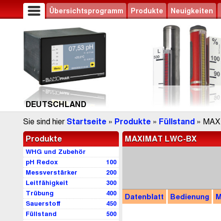
Übersichtsprogramm
Produkte
Neuigkeiten
DEUTSCHLAND
Sie sind hier
Startseite
»
Produkte
»
Füllstand
» MAX
Produkte
MAXIMAT LWC-BX
WHG und Zubehör
pH Redox
100
Messverstärker
200
Leitfähigkeit
300
Trübung
400
Datenblatt
Bedienung
M
Sauerstoff
450
Füllstand
500