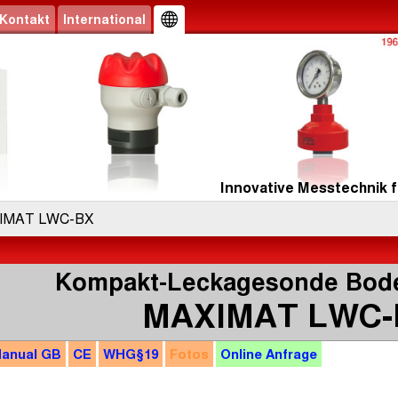
Kontakt
International
Innovative Messtechnik f
IMAT LWC-BX
Kompakt-Leckagesonde Bod
MAXIMAT LWC-
anual
GB
CE
WHG
§19
Fotos
Online
Anfrage