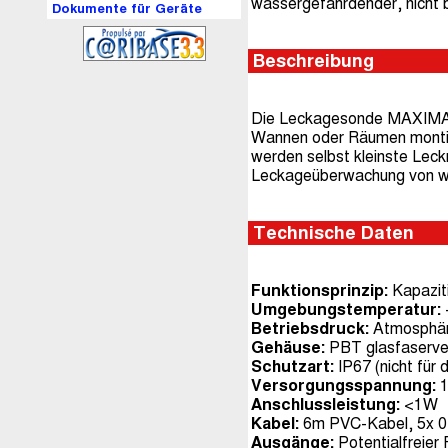
wassergefährdender, nicht 
Dokumente für Geräte
Beschreibung
Die Leckagesonde MAXIMAT
Wannen oder Räumen montie
werden selbst kleinste Leck
Leckageüberwachung von w
Technische Daten
Funktionsprinzip:
Kapaziti
Umgebungstemperatur:
Betriebsdruck:
Atmosphäri
Gehäuse:
PBT glasfaserve
Schutzart:
IP67 (nicht für
Versorgungsspannung:
1
Anschlussleistung:
<1W
Kabel:
6m PVC-Kabel, 5x 
Ausgänge:
Potentialfreier 