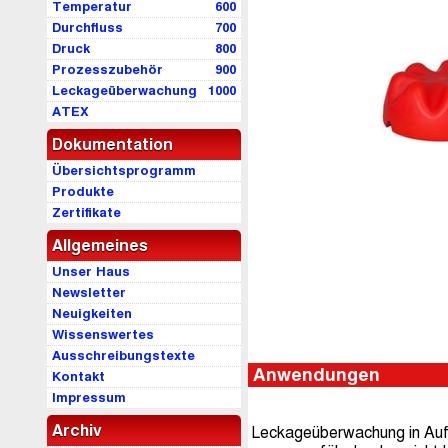
Temperatur
600
Durchfluss
700
Druck
800
Prozesszubehör
900
Leckageüberwachung
1000
ATEX
Dokumentation
Übersichtsprogramm
Produkte
Zertifikate
Allgemeines
Unser Haus
Newsletter
Neuigkeiten
Wissenswertes
Ausschreibungstexte
Anwendungen
Kontakt
Impressum
Archiv
Leckageüberwachung in Auf