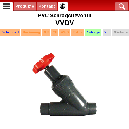
Produkte
Kontakt
PVC Schrägsitzventil
VVDV
Datenblatt
Bedienung
GB
CE
WHG
Fotos
Anfrage
Vor
Nächste