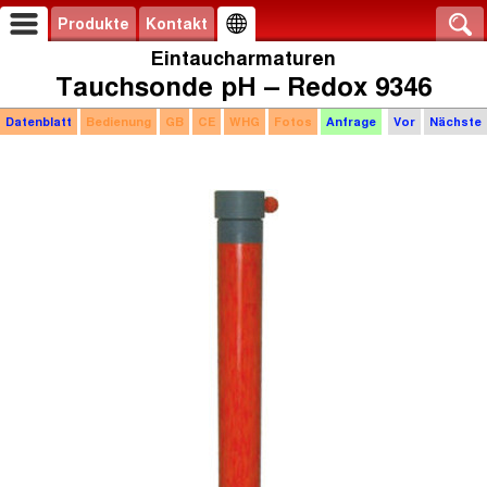
Produkte
Kontakt
Eintaucharmaturen
Tauchsonde pH – Redox 9346
Datenblatt
Bedienung
GB
CE
WHG
Fotos
Anfrage
Vor
Nächste