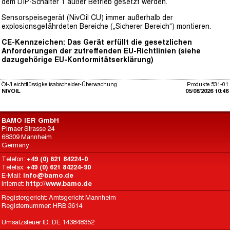
dem DIP-Schalter 1 außer Betrieb gesetzt werden.
Sensorspeisegerät (NivOil CU) immer außerhalb der
explosionsgefährdeten Bereiche („Sicherer Bereich“) montieren.
CE-Kennzeichen: Das Gerät erfüllt die gesetzlichen
Anforderungen der zutreffenden EU-Richtlinien (siehe
dazugehörige EU-Konformitätserklärung)
Öl-/Leichtflüssigkeitsabscheider-Überwachung
Produkte 531-01
NIVOIL
05/08/2026 10:46
BAMO IER GmbH
Pirnaer Strasse 24
68309 Mannheim
Germany
Telefon:
+49 (0) 621 84224-0
Telefax:
+49 (0) 621 84224-90
E-Mail:
info@bamo.de
Internet:
http://www.bamo.de
Registergericht: Amtsgericht Mannheim
Registernummer: HRB 3614
Umsatzsteuer ID: DE 143848352