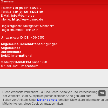
Germany
Telefon:
+49 (0) 621 84224-0
Telefax:
+49 (0) 621 84224-90
E-Mail:
info@bamo.de
Internet:
http://www.bamo.de
Registergericht: Amtsgericht Mannheim
Registernummer: HRB 3614
Umsatzsteuer ID: DE 143848352
Allgemeine Geschäftsbedingungen
Allgemeines
Datenschutz
BAMO International
Made by
CARIMEDIA
since 1998
© 1998-2026 -
Impressum
Diese Webseite verwendet u.a. Cookies zur Analyse und Verbesserung
OK
der Webseite, zum Ausspielen personalisierter Anzeigen und zum
Teilen von Artikeln. Unter
Datenschutz
erhalten Sie weitere Informationen u
Möglichkeiten, diese Cookies auszuschalten.