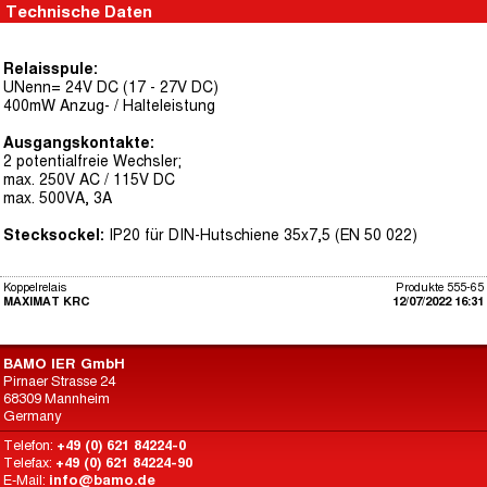
Technische Daten
Relaisspule:
UNenn= 24V DC (17 - 27V DC)
400mW Anzug- / Halteleistung
Ausgangskontakte:
2 potentialfreie Wechsler;
max. 250V AC / 115V DC
max. 500VA, 3A
Stecksockel:
IP20 für DIN-Hutschiene 35x7,5 (EN 50 022)
Koppelrelais
Produkte 555-65
MAXIMAT KRC
12/07/2022 16:31
BAMO IER GmbH
Pirnaer Strasse 24
68309 Mannheim
Germany
Telefon:
+49 (0) 621 84224-0
Telefax:
+49 (0) 621 84224-90
E-Mail:
info@bamo.de