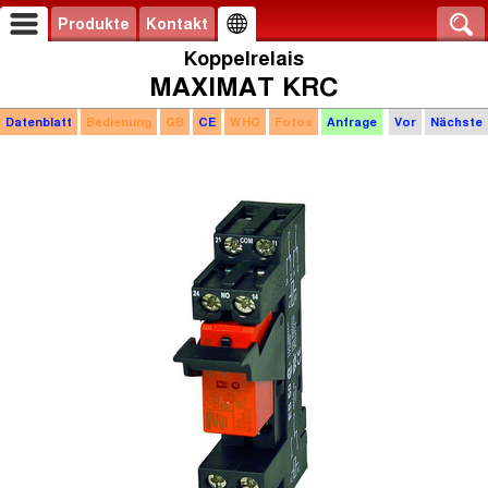
Produkte
Kontakt
Koppelrelais
MAXIMAT KRC
Datenblatt
Bedienung
GB
CE
WHG
Fotos
Anfrage
Vor
Nächste