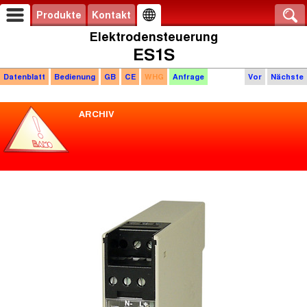
Produkte
Kontakt
Elektrodensteuerung
ES1S
Datenblatt
Bedienung
GB
CE
WHG
Anfrage
Vor
Nächste
ARCHIV