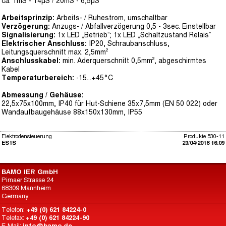
ca. 1mS - 14μS / 20mS - 6,5μS
Arbeitsprinzip:
Arbeits- / Ruhestrom, umschaltbar
Verzögerung:
Anzugs- / Abfallverzögerung 0,5 - 3sec. Einstellbar
Signalisierung:
1x LED „Betrieb“; 1x LED „Schaltzustand Relais”
Elektrischer Anschluss:
IP20, Schraubanschluss,
Leitungsquerschnitt max. 2,5mm²
Anschlusskabel:
min. Aderquerschnitt 0,5mm², abgeschirmtes
Kabel
Temperaturbereich:
-15...+45°C
Abmessung / Gehäuse:
22,5x75x100mm, IP40 für Hut-Schiene 35x7,5mm (EN 50 022) oder
Wandaufbaugehäuse 88x150x130mm, IP55
Elektrodensteuerung
Produkte 530-11
ES1S
23/04/2018 16:09
BAMO IER GmbH
Pirnaer Strasse 24
68309 Mannheim
Germany
Telefon:
+49 (0) 621 84224-0
Telefax:
+49 (0) 621 84224-90
E-Mail:
info@bamo.de