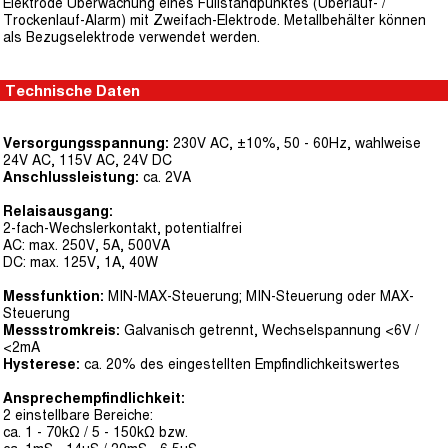
Elektrode Überwachung eines Füllstandpunktes (Überlauf- /
Trockenlauf-Alarm) mit Zweifach-Elektrode. Metallbehälter können
als Bezugselektrode verwendet werden.
Technische Daten
Versorgungsspannung:
230V AC, ±10%, 50 - 60Hz, wahlweise
24V AC, 115V AC, 24V DC
Anschlussleistung:
ca. 2VA
Relaisausgang:
2-fach-Wechslerkontakt, potentialfrei
AC: max. 250V, 5A, 500VA
DC: max. 125V, 1A, 40W
Messfunktion:
MIN-MAX-Steuerung; MIN-Steuerung oder MAX-
Steuerung
Messstromkreis:
Galvanisch getrennt, Wechselspannung <6V /
<2mA
Hysterese:
ca. 20% des eingestellten Empfindlichkeitswertes
Ansprechempfindlichkeit:
2 einstellbare Bereiche:
ca. 1 - 70kΩ / 5 - 150kΩ bzw.