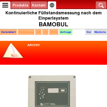
Produkte
Kontakt
Kontinuierliche Füllstandsmessung nach dem
Einperlsystem
BAMOBUL
Datenblatt
Bedienung
GB
CE
WHG
Anfrage
Vor
Nächste
ARCHIV