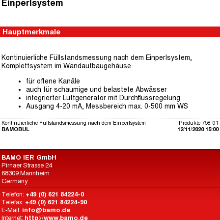
Einperlsystem
Hauptmerkmale
Kontinuierliche Füllstandsmessung nach dem Einperlsystem,
Komplettsystem im Wandaufbaugehäuse
für offene Kanäle
auch für schaumige und belastete Abwässer
integrierter Luftgenerator mit Durchflussregelung
Ausgang 4-20 mA, Messbereich max. 0-500 mm WS
Kontinuierliche Füllstandsmessung nach dem Einperlsystem
Produkte 758-01
BAMOBUL
12/11/2020 15:00
BAMO IER GmbH
Pirnaer Strasse 24
68309 Mannheim
Germany
Telefon:
+49 (0) 621 84224-0
Telefax:
+49 (0) 621 84224-90
E-Mail:
info@bamo.de
Internet:
http://www.bamo.de