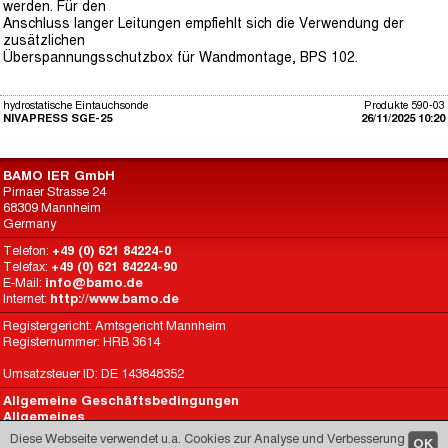
werden. Für den
Anschluss langer Leitungen empfiehlt sich die Verwendung der
zusätzlichen
Überspannungsschutzbox für Wandmontage, BPS 102.
hydrostatische Eintauchsonde
Produkte 590-03
NIVAPRESS SGE-25
26/11/2025 10:20
BAMO IER GmbH
Pirnaer Strasse 24
68309 Mannheim
Germany
Telefon:
+49 (0) 621 84224-0
Telefax:
+49 (0) 621 84224-90
E-Mail:
info@bamo.de
Internet:
http://www.bamo.de
Registergericht: Amtsgericht Mannheim
Registernummer: HRB 3614
Umsatzsteuer ID: DE 143848352
Allgemeine Geschäftsbedingungen
Allgemeines
Datenschutz
Diese Webseite verwendet u.a. Cookies zur Analyse und Verbesserung
OK