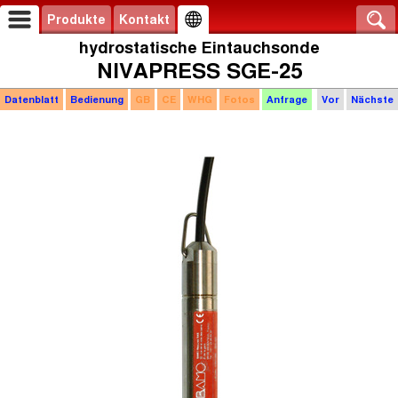
Produkte
Kontakt
hydrostatische Eintauchsonde
NIVAPRESS SGE-25
Datenblatt
Bedienung
GB
CE
WHG
Fotos
Anfrage
Vor
Nächste