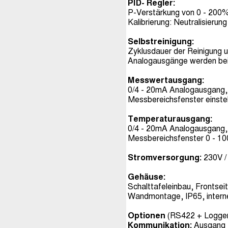
PID- Regler:
P-Verstärkung von 0 - 200% 
Kalibrierung: Neutralisieru
Selbstreinigung:
Zyklusdauer der Reinigung u
Analogausgänge werden bei
Messwertausgang:
0/4 - 20mA Analogausgang,
Messbereichsfenster einstel
Temperaturausgang:
0/4 - 20mA Analogausgang,
Messbereichsfenster 0 - 100
Stromversorgung:
230V /
Gehäuse:
Schalttafeleinbau, Frontse
Wandmontage, IP65, inter
Optionen
(RS422 + Logge
Kommunikation:
Ausgang R