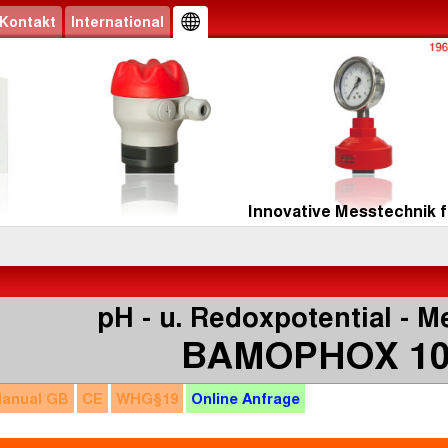
Kontakt
International
Innovative Messtechnik f
pH - u. Redoxpotential - M
BAMOPHOX 10
anual
GB
CE
WHG
§19
Online
Anfrage