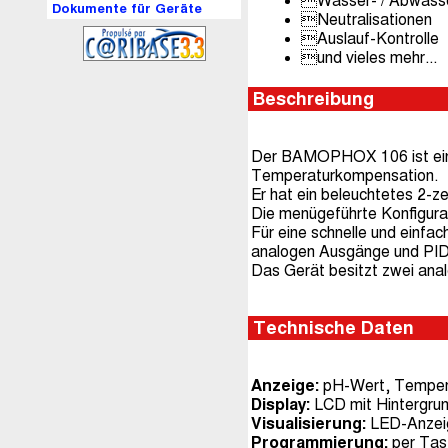
Wasser- / Abwass
Dokumente für Geräte
Neutralisationen
Auslauf-Kontrolle
und vieles mehr...
Beschreibung
Der BAMOPHOX 106 ist ein u
Temperaturkompensation.
Er hat ein beleuchtetes 2-z
Die menügeführte Konfigurat
Für eine schnelle und einfa
analogen Ausgänge und PID-
Das Gerät besitzt zwei ana
Technische Daten
Anzeige:
pH-Wert, Temper
Display:
LCD mit Hintergrun
Visualisierung:
LED-Anzeig
Programmierung:
per Tas