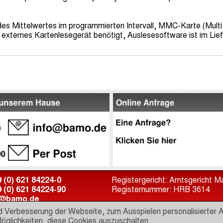
es Mittelwertes im programmierten Intervall, MMC-Karte (Mult
 externes Kartenlesegerät benötigt, Auslesesoftware ist im Lie
 (0) 621 84224-0
Registergericht: Amtsgericht 
 (0) 621 84224-90
Registernummer: HRB 3614
o@bamo.de
tp://www.bamo.de
Umsatzsteuer ID: DE 1438483
 Verbesserung der Webseite, zum Ausspielen personalisierter An
öglichkeiten, diese Cookies auszuschalten.