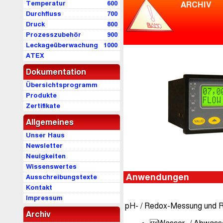
Temperatur
600
ARCHIV
Durchfluss
700
Druck
800
Prozesszubehör
900
Leckageüberwachung
1000
ATEX
Dokumentation
Übersichtsprogramm
Produkte
Zertifikate
Allgemeines
Unser Haus
Newsletter
Neuigkeiten
Wissenswertes
Anwendungen
Ausschreibungstexte
Kontakt
Impressum
pH- / Redox-Messung und R
Archiv