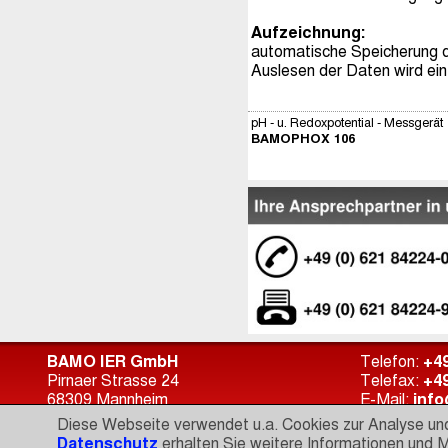
Aufzeichnung:
automatische Speicherung d
Auslesen der Daten wird ein
pH - u. Redoxpotential - Messgerät
BAMOPHOX 106
BAMO IER GmbH
Telefon:
+49
Pirnaer Strasse 24
Telefax:
+49
68309 Mannheim
E-Mail:
inf
Germany
Internet:
ht
Diese Webseite verwendet u.a. Cookies zur Analyse und
Datenschutz
erhalten Sie weitere Informationen und M