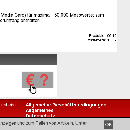
i Media Card) für maximal 150.000 Messwerte; zum
ferumfang enthalten
Produkte 106-10
23/04/2018 16:02
Mannheim
Allgemeine Geschäftsbedingungen
Allgemeines
Datenschutz
52
BAMO International
zeigen und zum Teilen von Artikeln. Unter
OK