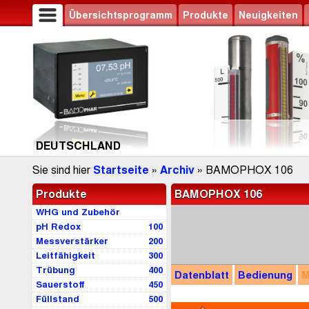
Übersichtsprogramm
Produkte
Neuigkeiten
DEUTSCHLAND
Sie sind hier
Startseite
»
Archiv
» BAMOPHOX 106
Produkte
BAMOPHOX 106
WHG und Zubehör
pH Redox
100
Messverstärker
200
Leitfähigkeit
300
Trübung
400
Datenblatt
Bedienung
M
Sauerstoff
450
Füllstand
500