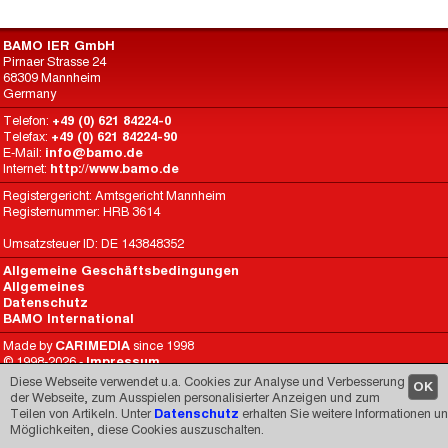
BAMO IER GmbH
Pirnaer Strasse 24
68309 Mannheim
Germany
Telefon:
+49 (0) 621 84224-0
Telefax:
+49 (0) 621 84224-90
E-Mail:
info@bamo.de
Internet:
http://www.bamo.de
Registergericht: Amtsgericht Mannheim
Registernummer: HRB 3614
Umsatzsteuer ID: DE 143848352
Allgemeine Geschäftsbedingungen
Allgemeines
Datenschutz
BAMO International
Made by
CARIMEDIA
since 1998
© 1998-2026 -
Impressum
Diese Webseite verwendet u.a. Cookies zur Analyse und Verbesserung
OK
der Webseite, zum Ausspielen personalisierter Anzeigen und zum
Teilen von Artikeln. Unter
Datenschutz
erhalten Sie weitere Informationen u
Möglichkeiten, diese Cookies auszuschalten.