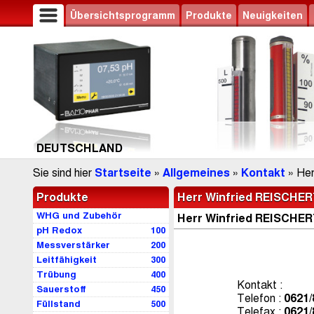
Übersichtsprogramm
Produkte
Neuigkeiten
DEUTSCHLAND
Sie sind hier
Startseite
»
Allgemeines
»
Kontakt
» Her
Produkte
Herr Winfried REISCHE
WHG und Zubehör
Herr Winfried REISCHE
pH Redox
100
Messverstärker
200
Leitfähigkeit
300
Trübung
400
Kontakt :
Sauerstoff
450
Telefon :
0621/
Füllstand
500
Telefax :
0621/