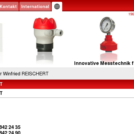
Kontakt
International
Innovative Messtechnik f
r Winfried REISCHERT
RT
RT
842 24 35
842 24 90