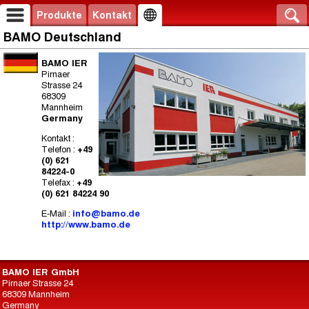
Produkte
Kontakt
BAMO Deutschland
BAMO IER
Pirnaer
Strasse 24
68309
Mannheim
Germany
Kontakt :
Telefon :
+49
(0) 621
84224-0
Telefax :
+49
(0) 621 84224 90
E-Mail :
info@bamo.de
http://www.bamo.de
BAMO IER GmbH
Pirnaer Strasse 24
68309 Mannheim
Germany