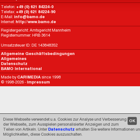
Telefon:
+49 (0) 621 84224-0
Telefax:
+49 (0) 621 84224-90
E-Mail:
info@bamo.de
Internet:
http://www.bamo.de
Registergericht: Amtsgericht Mannheim
Registernummer: HRB 3614
Umsatzsteuer ID: DE 143848352
Allgemeine Geschäftsbedingungen
Allgemeines
Datenschutz
BAMO International
Made by
CARIMEDIA
since 1998
© 1998-2026 -
Impressum
Diese Webseite verwendet u.a. Cookies zur Analyse und Verbesserung
OK
der Webseite, zum Ausspielen personalisierter Anzeigen und zum
Teilen von Artikeln. Unter
Datenschutz
erhalten Sie weitere Informationen u
Möglichkeiten, diese Cookies auszuschalten.