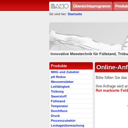
Sie sind hier:
Startseite
Produkte
Online-An
WHG und Zubehör
pH Redox
Bitte füllen Sie da
Messverstärker
Ihre Anfrage wird an
Leitfähigkeit
Rot markierte Felde
Trübung
Sauerstoff
Füllstand
Temperatur
Durchfluss
Druck
Prozesszubehör
Leckageüberwachung