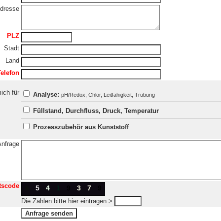
dresse
PLZ
Stadt
Land
Telefon
ich für
Analyse:
pH/Redox, Chlor, Leitfähigkeit, Trübung
Füllstand, Durchfluss, Druck, Temperatur
Prozesszubehör aus Kunststoff
Anfrage
tscode
6
5
4
1
9
3
7
9
Die Zahlen bitte hier eintragen >