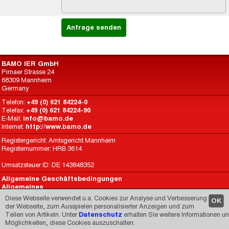
BAMO IER GmbH
Pirnaer Strasse 24
68309 Mannheim
Germany
Telefon:
+49 (0) 621 84224-0
Telefax:
+49 (0) 621 84224-90
E-Mail:
info@bamo.de
Internet:
http://www.bamo.de
Registergericht: Amtsgericht Mannheim
Registernummer: HRB 3614
Umsatzsteuer ID: DE 143848352
Allgemeine Geschäftsbedingungen
Allgemeines
Datenschutz
Diese Webseite verwendet u.a. Cookies zur Analyse und Verbesserung
OK
BAMO International
der Webseite, zum Ausspielen personalisierter Anzeigen und zum
Teilen von Artikeln. Unter
Datenschutz
erhalten Sie weitere Informationen u
Made by
CARIMEDIA
since 1998
Möglichkeiten, diese Cookies auszuschalten.
© 1998-2026 -
Impressum