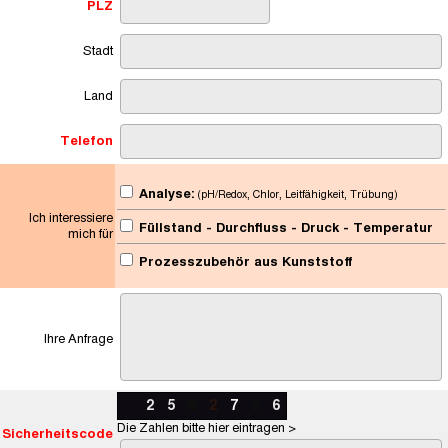
PLZ
Stadt
Land
Telefon
Analyse:
(pH/Redox, Chlor, Leitfähigkeit, Trübung)
Ich interessiere
Füllstand - Durchfluss - Druck - Temperatur
mich für
Prozesszubehör aus Kunststoff
Ihre Anfrage
4
2
5
6
2
7
5
6
Die Zahlen bitte hier eintragen >
Sicherheitscode