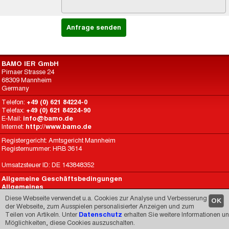
BAMO IER GmbH
Pirnaer Strasse 24
68309 Mannheim
Germany
Telefon:
+49 (0) 621 84224-0
Telefax:
+49 (0) 621 84224-90
E-Mail:
info@bamo.de
Internet:
http://www.bamo.de
Registergericht: Amtsgericht Mannheim
Registernummer: HRB 3614
Umsatzsteuer ID: DE 143848352
Allgemeine Geschäftsbedingungen
Allgemeines
Datenschutz
Diese Webseite verwendet u.a. Cookies zur Analyse und Verbesserung
OK
BAMO International
der Webseite, zum Ausspielen personalisierter Anzeigen und zum
Teilen von Artikeln. Unter
Datenschutz
erhalten Sie weitere Informationen u
Made by
CARIMEDIA
since 1998
Möglichkeiten, diese Cookies auszuschalten.
© 1998-2026 -
Impressum