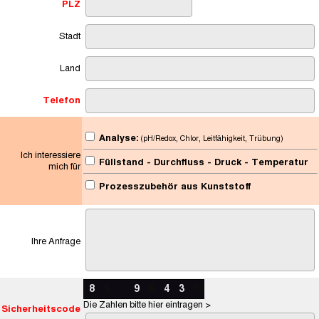
PLZ
Stadt
Land
Telefon
Analyse:
(pH/Redox, Chlor, Leitfähigkeit, Trübung)
Ich interessiere
Füllstand - Durchfluss - Druck - Temperatur
mich für
Prozesszubehör aus Kunststoff
Ihre Anfrage
8
5
4
9
6
4
3
3
Die Zahlen bitte hier eintragen >
Sicherheitscode