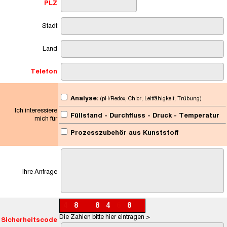
PLZ
Stadt
Land
Telefon
Analyse:
(pH/Redox, Chlor, Leitfähigkeit, Trübung)
Ich interessiere
Füllstand - Durchfluss - Druck - Temperatur
mich für
Prozesszubehör aus Kunststoff
Ihre Anfrage
4
8
2
8
4
6
8
2
Die Zahlen bitte hier eintragen >
Sicherheitscode