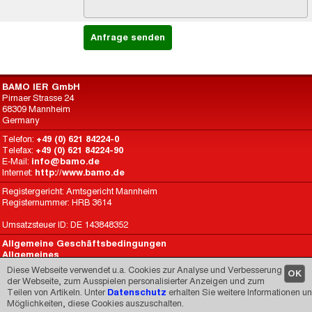
BAMO IER GmbH
Pirnaer Strasse 24
68309 Mannheim
Germany
Telefon:
+49 (0) 621 84224-0
Telefax:
+49 (0) 621 84224-90
E-Mail:
info@bamo.de
Internet:
http://www.bamo.de
Registergericht: Amtsgericht Mannheim
Registernummer: HRB 3614
Umsatzsteuer ID: DE 143848352
Allgemeine Geschäftsbedingungen
Allgemeines
Datenschutz
Diese Webseite verwendet u.a. Cookies zur Analyse und Verbesserung
OK
BAMO International
der Webseite, zum Ausspielen personalisierter Anzeigen und zum
Teilen von Artikeln. Unter
Datenschutz
erhalten Sie weitere Informationen u
Made by
CARIMEDIA
since 1998
Möglichkeiten, diese Cookies auszuschalten.
© 1998-2026 -
Impressum