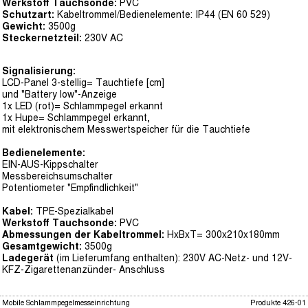
Werkstoff Tauchsonde:
PVC
Schutzart:
Kabeltrommel/Bedienelemente: IP44 (EN 60 529)
Gewicht:
3500g
Steckernetzteil:
230V AC
Signalisierung:
LCD-Panel 3-stellig= Tauchtiefe [cm]
und "Battery low"-Anzeige
1x LED (rot)= Schlammpegel erkannt
1x Hupe= Schlammpegel erkannt,
mit elektronischem Messwertspeicher für die Tauchtiefe
Bedienelemente:
EIN-AUS-Kippschalter
Messbereichsumschalter
Potentiometer "Empfindlichkeit"
Kabel:
TPE-Spezialkabel
Werkstoff Tauchsonde:
PVC
Abmessungen der Kabeltrommel:
HxBxT= 300x210x180mm
Gesamtgewicht:
3500g
Ladegerät
(im Lieferumfang enthalten): 230V AC-Netz- und 12V-
KFZ-Zigarettenanzünder- Anschluss
Mobile Schlammpegelmesseinrichtung
Produkte 426-01