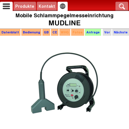
Produkte
Kontakt
Mobile Schlammpegelmesseinrichtung
MUDLINE
Datenblatt
Bedienung
GB
CE
WHG
Fotos
Anfrage
Vor
Nächste