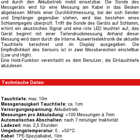
und durch den Akkubetrieb mobil einsetzbar. Die Sonde des
Messgeräts wird für eine Messung am Kabel in das Becken
abgelassen. Mittels einer Durchlichtmessung, bei der sich Sender
und Empfänger gegenüber stehen, wird das bestehen eines
Schlammpegels überprüft. Trifft die Sonde des Geräts auf Schlamm,
ertönt ein akustisches Signal und eine rote LED leuchtet auf, das
Gerät beginnt mit einer Tiefendruckmessung. Anhand dieser
Messung wird dann durch die interne Auswerteelektronik die aktuelle
Tauchtiefe berechnet und im Display ausgegeben. Die
Empfindlichkeit des Sensors ist in zwei Messbereichen einstellbar
(Low und High).
Eine Hold-Funktion vereinfacht es dem Benutzer, die Eintauchtiefe
abzulesen.
Technische Daten
Tauchtiefe:
max. 10m
Messgenauigkeit Tauchtiefe:
ca. 1cm
Versorgungsspannung:
Akkubetrieb
Messungen pro Akkuladung:
>100 Messungen à 7min
Automatisches Abschalten:
nach 7 minütiger Inaktivität
Ladezeit
: max. 2,5 Stunden
Umgebungstemperatur:
0... +50°C
Kabel
: TPE-Spezialkabel, 10m