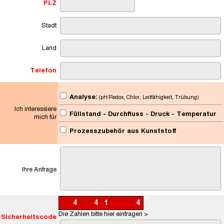
PLZ
Stadt
Land
Telefon
Analyse:
(pH/Redox, Chlor, Leitfähigkeit, Trübung)
Ich interessiere
Füllstand - Durchfluss - Druck - Temperatur
mich für
Prozesszubehör aus Kunststoff
Ihre Anfrage
8
4
3
4
1
9
8
4
Die Zahlen bitte hier eintragen >
Sicherheitscode