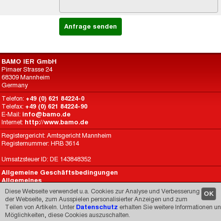
BAMO IER GmbH
Pirnaer Strasse 24
68309 Mannheim
Germany
Telefon:
+49 (0) 621 84224-0
Telefax:
+49 (0) 621 84224-90
E-Mail:
info@bamo.de
Internet:
http://www.bamo.de
Registergericht: Amtsgericht Mannheim
Registernummer: HRB 3614
Umsatzsteuer ID: DE 143848352
Allgemeine Geschäftsbedingungen
Allgemeines
Datenschutz
Diese Webseite verwendet u.a. Cookies zur Analyse und Verbesserung
OK
BAMO International
der Webseite, zum Ausspielen personalisierter Anzeigen und zum
Teilen von Artikeln. Unter
Datenschutz
erhalten Sie weitere Informationen u
Made by
CARIMEDIA
since 1998
Möglichkeiten, diese Cookies auszuschalten.
© 1998-2026 -
Impressum