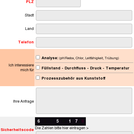
PLZ
Stadt
Land
Telefon
Analyse:
(pH/Redox, Chlor, Leitfähigkeit, Trübung)
Ich interessiere
Füllstand - Durchfluss - Druck - Temperatur
mich für
Prozesszubehör aus Kunststoff
Ihre Anfrage
6
3
5
5
6
1
7
8
Die Zahlen bitte hier eintragen >
Sicherheitscode