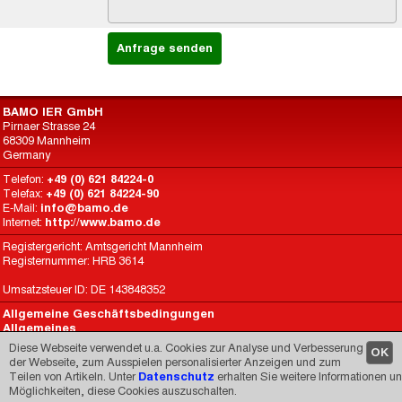
BAMO IER GmbH
Pirnaer Strasse 24
68309 Mannheim
Germany
Telefon:
+49 (0) 621 84224-0
Telefax:
+49 (0) 621 84224-90
E-Mail:
info@bamo.de
Internet:
http://www.bamo.de
Registergericht: Amtsgericht Mannheim
Registernummer: HRB 3614
Umsatzsteuer ID: DE 143848352
Allgemeine Geschäftsbedingungen
Allgemeines
Datenschutz
Diese Webseite verwendet u.a. Cookies zur Analyse und Verbesserung
OK
BAMO International
der Webseite, zum Ausspielen personalisierter Anzeigen und zum
Teilen von Artikeln. Unter
Datenschutz
erhalten Sie weitere Informationen u
Made by
CARIMEDIA
since 1998
Möglichkeiten, diese Cookies auszuschalten.
© 1998-2026 -
Impressum